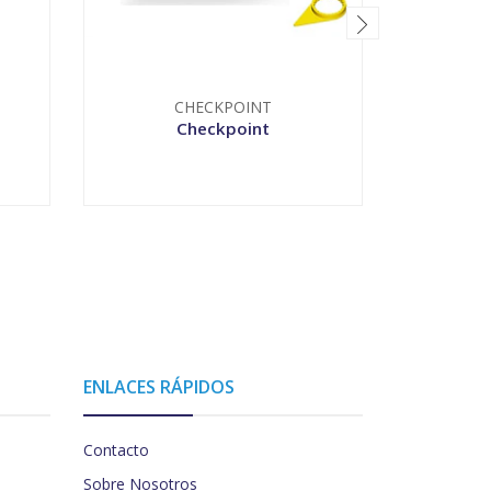
CHECKPOINT
Checkpoint
Profund
pa
VER OPCIONES
-
ENLACES RÁPIDOS
Contacto
Sobre Nosotros