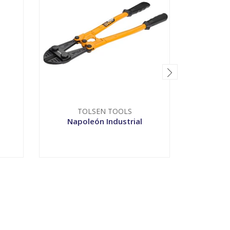
Ru
TOLSEN TOOLS
Napoleón Industrial
VER OPCIONES
-