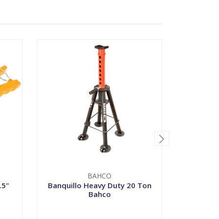
BAHCO
T
.5"
Banquillo Heavy Duty 20 Ton
Cuchillo
Bahco
-
+
-