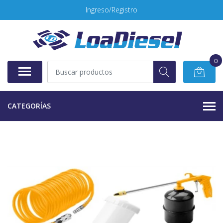
Ingreso/Registro
0
CATEGORÍAS