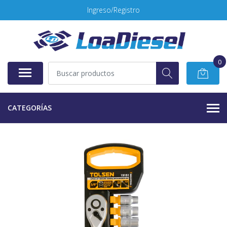
Ingreso/Registro
0
CATEGORÍAS