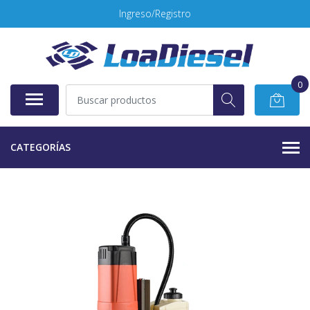
Ingreso/Registro
0
CATEGORÍAS