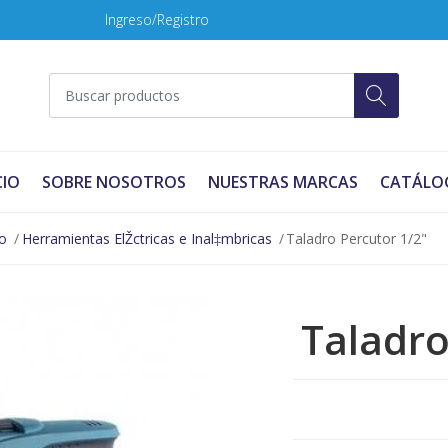
Ingreso/Registro
CIO
SOBRE NOSOTROS
NUESTRAS MARCAS
CATÁLO
o
Herramientas ElŽctricas e Inal‡mbricas
Taladro Percutor 1/2"
Taladro