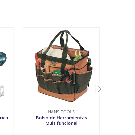
HANS TOOLS
T
rica
Bolso de Herramientas
Lla
Multifuncional
-
+
V