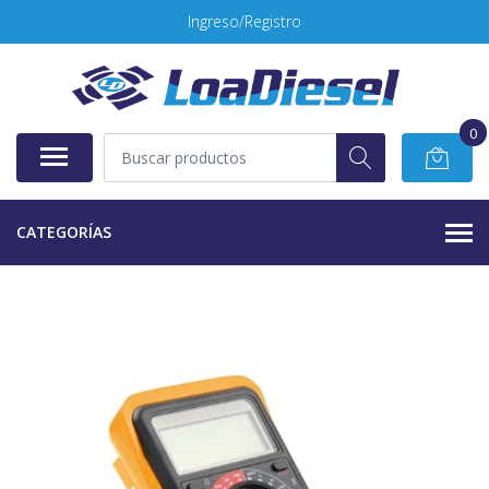
Ingreso/Registro
0
CATEGORÍAS