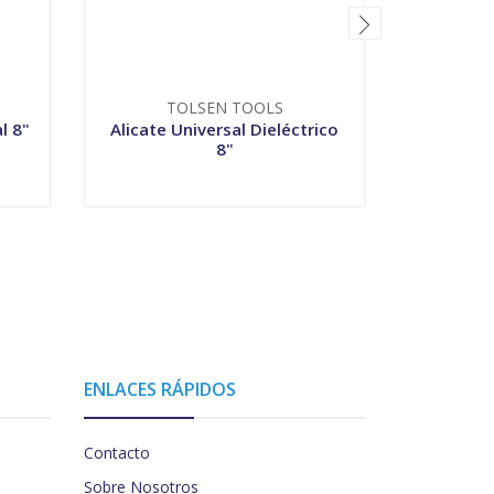
TOLSEN TOOLS
T
l 8"
Alicate Universal Dieléctrico
Alicate 4
8"
-
+
-
ENLACES RÁPIDOS
Contacto
Sobre Nosotros