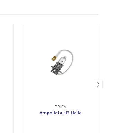
TRIFA
Ampolleta H3 Hella
Ampo
VER OPCIONES
V