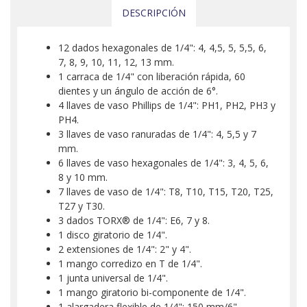
DESCRIPCIÓN
12 dados hexagonales de 1/4": 4, 4,5, 5, 5,5, 6,
7, 8, 9, 10, 11, 12, 13 mm.
1 carraca de 1/4" con liberación rápida, 60
dientes y un ángulo de acción de 6°.
4 llaves de vaso Phillips de 1/4": PH1, PH2, PH3 y
PH4.
3 llaves de vaso ranuradas de 1/4": 4, 5,5 y 7
mm.
6 llaves de vaso hexagonales de 1/4": 3, 4, 5, 6,
8 y 10 mm.
7 llaves de vaso de 1/4": T8, T10, T15, T20, T25,
T27 y T30.
3 dados TORX® de 1/4": E6, 7 y 8.
1 disco giratorio de 1/4".
2 extensiones de 1/4": 2" y 4".
1 mango corredizo en T de 1/4".
1 junta universal de 1/4".
1 mango giratorio bi-componente de 1/4".
1 alargadera flexible de 1/4": 150 mm/6".