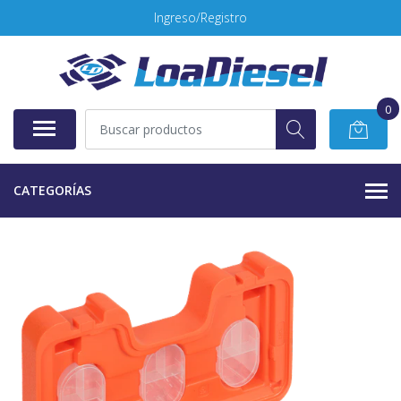
Ingreso/Registro
0
CATEGORÍAS