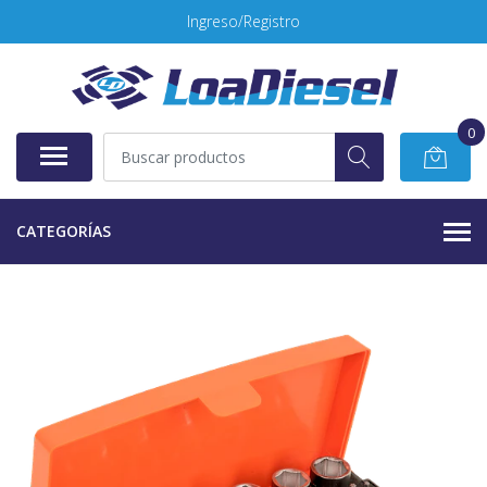
Ingreso/Registro
0
CATEGORÍAS