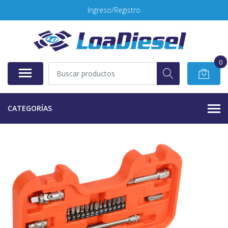
Ingreso/Registro
0
CATEGORÍAS