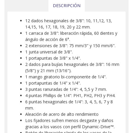
DESCRIPCIÓN
12 dados hexagonales de 3/8": 10, 11,12, 13,
14,15, 16, 17, 18, 19, 20 y 22 mm.
1 carraca de 3/8": liberación rápida, 60 dientes y
ángulo de acción de 6°.
2 extensiones de 3/8": 75 mm/3" y 150 mm/6".
1 junta universal de 3/8".
1 portapuntas de 3/8" x 1/4".
2 dados para bujías hexagonales de 3/8": 16 mm
(5/8") y 21 mm (13/16").
1 mango giratorio bi-componente de 1/4".
1 portapuntas de 1/4" x 1/4".
3 puntas ranuradas de 1/4": 4, 5,5 y 7 mm.
4 puntas Phillips de 1/4": PH1, PH2, PH3 y PH4.
6 puntas hexagonales de 1/4": 3, 4, 5, 6, 7 y 8
mm.
Aleación de acero de alto rendimiento
Los fijadores sufren menos desgaste y daños
gracias a los vasos con perfil Dynamic-Drive™.
Botón de liberación rápida de los vasos de la