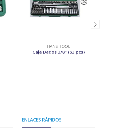
HANS TOOL
Caja Dados 3/8" (63 pcs)
Caja D
-
+
-
ENLACES RÁPIDOS