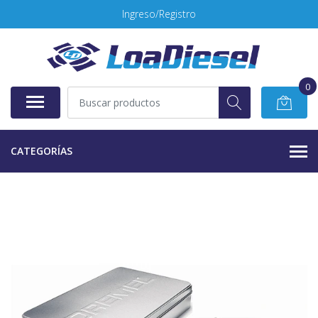
Ingreso/Registro
0
CATEGORÍAS