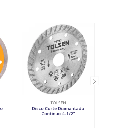
TOLSEN
T
do
Disco Corte Diamantado
Disco Tr
Continuo 4-1/2"
-
+
-