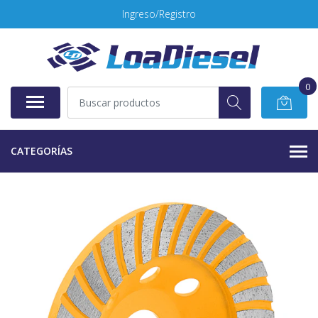
Ingreso/Registro
0
CATEGORÍAS