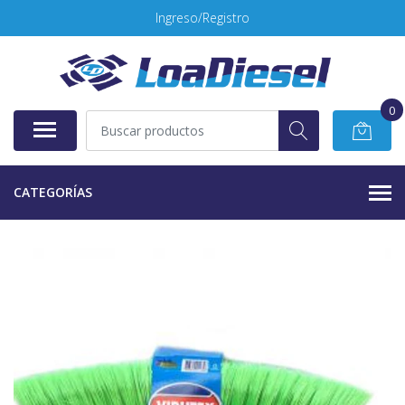
Ingreso/Registro
0
CATEGORÍAS