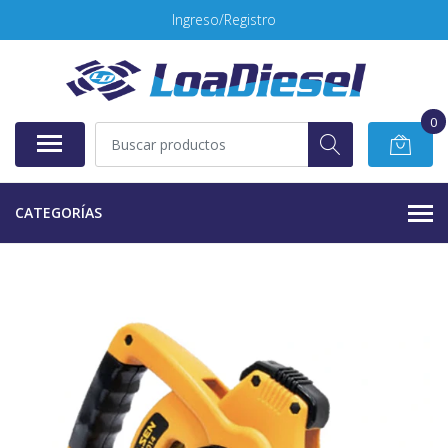
Ingreso/Registro
0
CATEGORÍAS