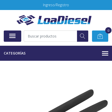
Ingreso/Registro
0
CATEGORÍAS