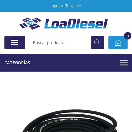
Ingreso/Registro
0
CATEGORÍAS