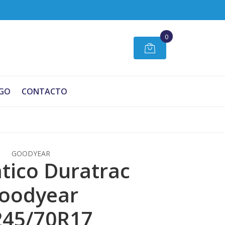
0
GO
CONTACTO
GOODYEAR
ico Duratrac
oodyear
245/70R17