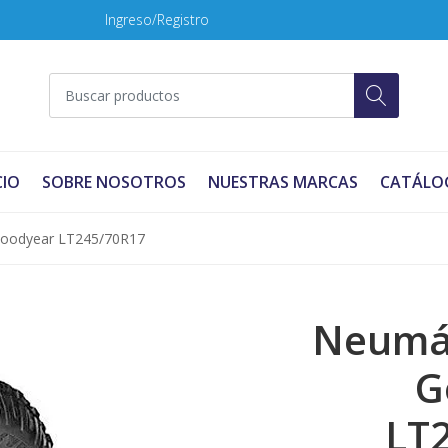
Ingreso/Registro
CIO
SOBRE NOSOTROS
NUESTRAS MARCAS
CATÁLO
Goodyear LT245/70R17
Neumát
G
LT