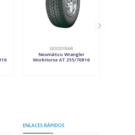
GOODYEAR
Neumático Wrangler
Neumáti
R16
WorkHorse AT 255/70R16
-
+
-
ENLACES RÁPIDOS