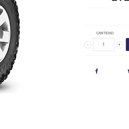
CANTIDAD
-
+