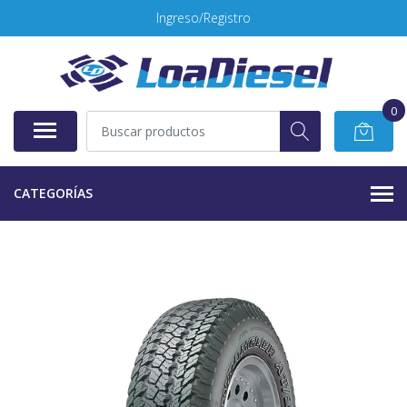
Ingreso/Registro
0
CATEGORÍAS