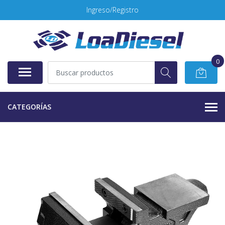
Ingreso/Registro
0
CATEGORÍAS