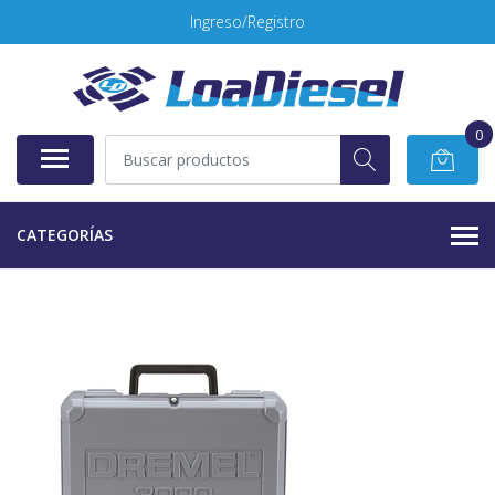
Ingreso/Registro
0
CATEGORÍAS