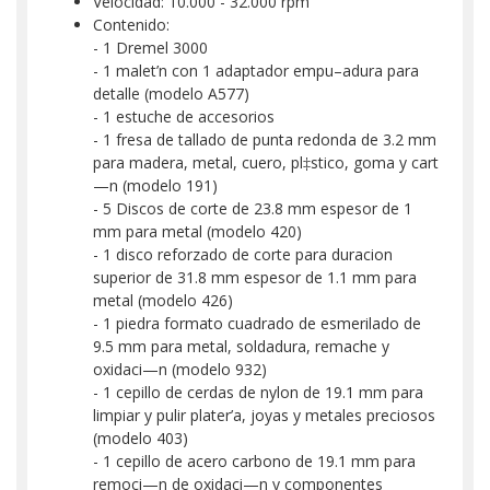
Velocidad: 10.000 - 32.000 rpm
Contenido:
- 1 Dremel 3000
- 1 malet’n con 1 adaptador empu–adura para
detalle (modelo A577)
- 1 estuche de accesorios
- 1 fresa de tallado de punta redonda de 3.2 mm
para madera, metal, cuero, pl‡stico, goma y cart
—n (modelo 191)
- 5 Discos de corte de 23.8 mm espesor de 1
mm para metal (modelo 420)
- 1 disco reforzado de corte para duracion
superior de 31.8 mm espesor de 1.1 mm para
metal (modelo 426)
- 1 piedra formato cuadrado de esmerilado de
9.5 mm para metal, soldadura, remache y
oxidaci—n (modelo 932)
- 1 cepillo de cerdas de nylon de 19.1 mm para
limpiar y pulir plater’a, joyas y metales preciosos
(modelo 403)
- 1 cepillo de acero carbono de 19.1 mm para
remoci—n de oxidaci—n y componentes