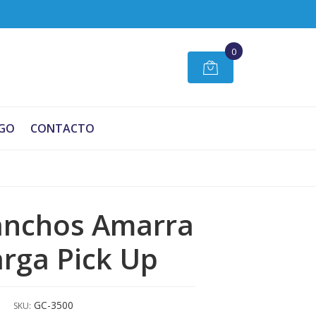
0
GO
CONTACTO
anchos Amarra
arga Pick Up
GC-3500
SKU: