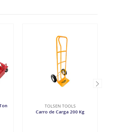
 Ton
Porta cu
TOLSEN TOOLS
p
Carro de Carga 200 Kg
-
+
-