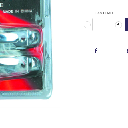
CANTIDAD
-
+